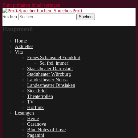
Zum primären Inhalt springen
Suchen
Schauspieler und Sprecher für Lesungen.
Profi-Sprecher buchen.
Hauptmenü
Sprecher-Profi.
Home
Aktuelles
Vita
Freies Schauspiel Frankfurt
Sei frei, immer!
Staatstheater Darmstadt
Stadttheater Würzburg
Landestheater Neuss
Landestheater Dinslaken
Steckbrief
Theaterrollen
TV
Hörfunk
Lesungen
Heine
Casanova
Blue Notes of Love
Paganini