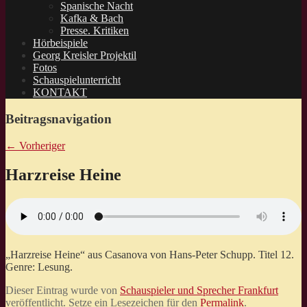
Spanische Nacht
Kafka & Bach
Presse. Kritiken
Hörbeispiele
Georg Kreisler Projektil
Fotos
Schauspielunterricht
KONTAKT
Beitragsnavigation
←
Vorheriger
Harzreise Heine
„Harzreise Heine“ aus Casanova von Hans-Peter Schupp. Titel 12.
Genre: Lesung.
Dieser Eintrag wurde von
Schauspieler und Sprecher Frankfurt
veröffentlicht. Setze ein Lesezeichen für den
Permalink
.