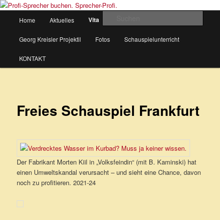
Zum
Schauspieler und Sprecher für Lesungen.
primären
Hauptmenü
Such
Vita
Home
Aktuelles
Lesungen
Hörbeispiele
Inhalt
springen
Profi-Sprecher buchen. Sprecher-
Georg Kreisler Projektil
Fotos
Schauspielunterricht
Profi.
KONTAKT
Freies Schauspiel Frankfurt
Der Fabrikant Morten Kiil in „Volksfeindin“ (mit B. Kaminski) hat
einen Umweltskandal verursacht – und sieht eine Chance, davon
noch zu profitieren. 2021-24