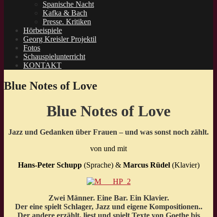
Spanische Nacht
Kafka & Bach
Presse. Kritiken
Hörbeispiele
Georg Kreisler Projektil
Fotos
Schauspielunterricht
KONTAKT
Blue Notes of Love
Blue Notes of Love
Jazz und Gedanken über Frauen – und was sonst noch zählt.
von und mit
Hans-Peter Schupp
(Sprache) &
Marcus Rüdel
(Klavier)
Zwei Männer. Eine Bar. Ein Klavier.
Der eine spielt Schlager, Jazz und eigene Kompositionen..
Der andere erzählt, liest und spielt Texte von Goethe bis