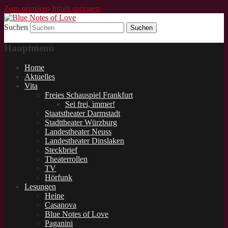
Zum primären Inhalt springen
Suchen
Schauspieler und Sprecher für Lesungen.
Profi-Sprecher buchen.
Hauptmenü
Sprecher-Profi.
Home
Aktuelles
Vita
Freies Schauspiel Frankfurt
Sei frei, immer!
Staatstheater Darmstadt
Stadttheater Würzburg
Landestheater Neuss
Landestheater Dinslaken
Steckbrief
Theaterrollen
TV
Hörfunk
Lesungen
Heine
Casanova
Blue Notes of Love
Paganini