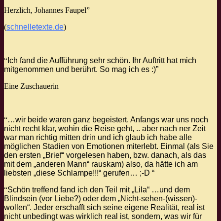
Herzlich, Johannes Faupel”
(
schnelletexte.de
)
“
Ich fand die Aufführung sehr schön. Ihr Auftritt hat mich
mitgenommen und berührt. So mag ich es :)”
Eine Zuschauerin
“
…wir beide waren ganz begeistert. Anfangs war uns noch
nicht recht klar, wohin die Reise geht, .. aber nach ner Zeit
war man richtig mitten drin und ich glaub ich habe alle
möglichen Stadien von Emotionen miterlebt. Einmal (als Sie
den ersten „Brief“ vorgelesen haben, bzw. danach, als das
mit dem „anderen Mann“ rauskam) also, da hätte ich am
liebsten „diese Schlampe!!!“ gerufen… ;-D “
“
Schön treffend fand ich den Teil mit „Lila“ …und dem
Blindsein (vor Liebe?) oder dem „Nicht-sehen-(wissen)-
wollen“. Jeder erschafft sich seine eigene Realität, real ist
nicht unbedingt was wirklich real ist, sondern, was wir für