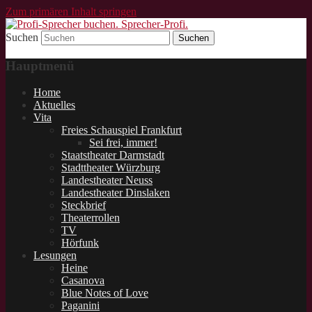
Zum primären Inhalt springen
Suchen
Schauspieler und Sprecher für Lesungen.
Profi-Sprecher buchen.
Hauptmenü
Sprecher-Profi.
Home
Aktuelles
Vita
Freies Schauspiel Frankfurt
Sei frei, immer!
Staatstheater Darmstadt
Stadttheater Würzburg
Landestheater Neuss
Landestheater Dinslaken
Steckbrief
Theaterrollen
TV
Hörfunk
Lesungen
Heine
Casanova
Blue Notes of Love
Paganini