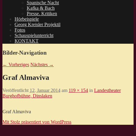
Spanische Nacht
Kafka & Bach
Presse. Kritiken
Hörbeispiele
Georg Kreisler Projektil
Fotos
Schauspielunterricht
KONTAKT
Bilder-Navigation
← Vorheriges
Nächstes →
Graf Almaviva
Veröffentlicht
12. Januar 2014
am
119 × 154
in
Landestheater
Burghofbühne, Dinslaken
Graf Almaviva
Mit Stolz präsentiert von WordPress