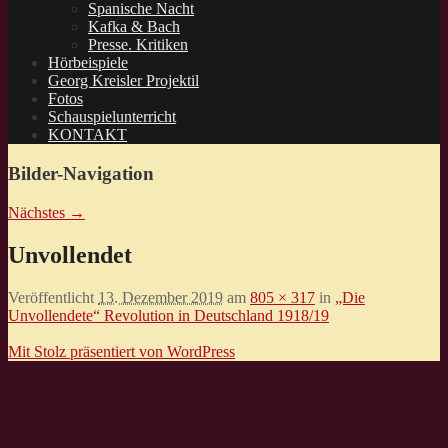
Spanische Nacht
Kafka & Bach
Presse. Kritiken
Hörbeispiele
Georg Kreisler Projektil
Fotos
Schauspielunterricht
KONTAKT
Bilder-Navigation
Nächstes →
Unvollendet
Veröffentlicht
13. Dezember 2019
am
805 × 317
in
„Die
Unvollendete“ Revolution in Deutschland 1918/19
Mit Stolz präsentiert von WordPress