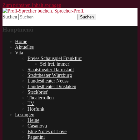
Zum primären Inhalt springen
Suchen
Schauspieler und Sprecher für Lesungen.
Profi-Sprecher buchen.
Hauptmenü
Sprecher-Profi.
Home
Aktuelles
Vita
Freies Schauspiel Frankfurt
Sei frei, immer!
Staatstheater Darmstadt
Stadttheater Würzburg
Landestheater Neuss
Landestheater Dinslaken
Steckbrief
Theaterrollen
TV
Hörfunk
Lesungen
Heine
Casanova
Blue Notes of Love
Paganini