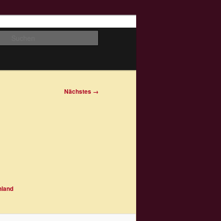
Suchen
Nächstes →
hland