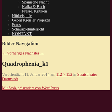
Spanische Nacht
Kafka & Bach
Presse. Kritiken
Hörbeispiele
Georg Kreisler Projektil
Fotos
Schauspielunterricht
KONTAKT
Bilder-Navigation
← Vorheriges
Nächstes →
Quadrophenia_k1
Veröffentlicht
11. Januar 2014
am
112 × 152
in
Staatstheater
Darmstadt
Mit Stolz präsentiert von WordPress