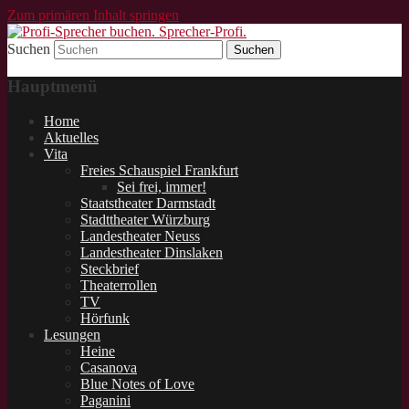
Zum primären Inhalt springen
Suchen
Schauspieler und Sprecher für Lesungen.
Profi-Sprecher buchen.
Hauptmenü
Sprecher-Profi.
Home
Aktuelles
Vita
Freies Schauspiel Frankfurt
Sei frei, immer!
Staatstheater Darmstadt
Stadttheater Würzburg
Landestheater Neuss
Landestheater Dinslaken
Steckbrief
Theaterrollen
TV
Hörfunk
Lesungen
Heine
Casanova
Blue Notes of Love
Paganini