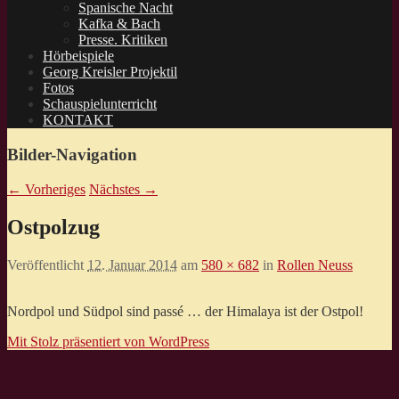
Spanische Nacht
Kafka & Bach
Presse. Kritiken
Hörbeispiele
Georg Kreisler Projektil
Fotos
Schauspielunterricht
KONTAKT
Bilder-Navigation
← Vorheriges
Nächstes →
Ostpolzug
Veröffentlicht
12. Januar 2014
am
580 × 682
in
Rollen Neuss
Nordpol und Südpol sind passé … der Himalaya ist der Ostpol!
Mit Stolz präsentiert von WordPress