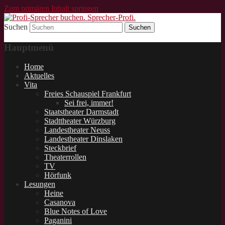
Zum primären Inhalt springen
Suchen
Schauspieler und Sprecher für Lesungen.
Profi-Sprecher buchen.
Hauptmenü
Sprecher-Profi.
Home
Aktuelles
Vita
Freies Schauspiel Frankfurt
Sei frei, immer!
Staatstheater Darmstadt
Stadttheater Würzburg
Landestheater Neuss
Landestheater Dinslaken
Steckbrief
Theaterrollen
TV
Hörfunk
Lesungen
Heine
Casanova
Blue Notes of Love
Paganini