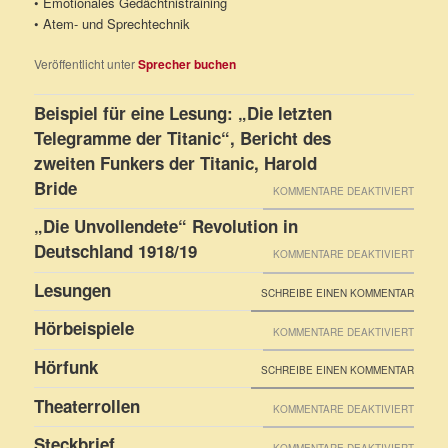
• Emotionales Gedächtnistraining
• Atem- und Sprechtechnik
Veröffentlicht unter
Sprecher buchen
Beispiel für eine Lesung: „Die letzten
Telegramme der Titanic“, Bericht des
zweiten Funkers der Titanic, Harold
Bride
FÜR
KOMMENTARE DEAKTIVIERT
BEISP
„Die Unvollendete“ Revolution in
FÜR
Deutschland 1918/19
FÜR
KOMMENTARE DEAKTIVIERT
EINE
„DIE
Lesungen
SCHREIBE EINEN KOMMENTAR
LESUN
UNVOL
Hörbeispiele
„DIE
FÜR
KOMMENTARE DEAKTIVIERT
REVOL
LETZT
HÖRBE
IN
Hörfunk
SCHREIBE EINEN KOMMENTAR
TELE
DEUTS
Theaterrollen
DER
FÜR
KOMMENTARE DEAKTIVIERT
1918/1
TITANIC
THEAT
Steckbrief
FÜR
KOMMENTARE DEAKTIVIERT