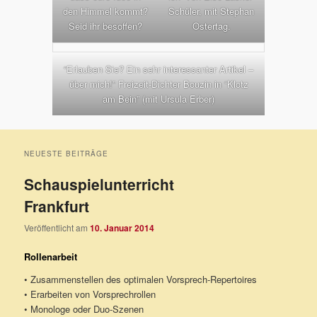
den Himmel kommt?
Schüler, mit Stephan
Seid ihr besoffen?
Ostertag.
“Erlauben Sie? Ein sehr interessanter Artikel –
über mich!” Freizeit-Dichter Bouzin in “Klotz
am Bein” (mit Ursula Erber)
NEUESTE BEITRÄGE
Schauspielunterricht
Frankfurt
Veröffentlicht am
10. Januar 2014
Rollenarbeit
• Zusammenstellen des optimalen Vorsprech-Repertoires
• Erarbeiten von Vorsprechrollen
• Monologe oder Duo-Szenen