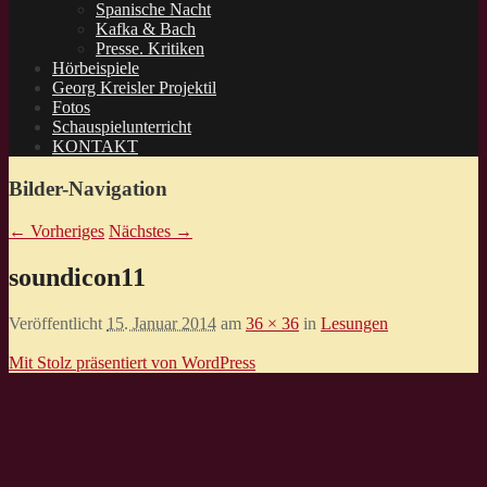
Spanische Nacht
Kafka & Bach
Presse. Kritiken
Hörbeispiele
Georg Kreisler Projektil
Fotos
Schauspielunterricht
KONTAKT
Bilder-Navigation
← Vorheriges
Nächstes →
soundicon11
Veröffentlicht
15. Januar 2014
am
36 × 36
in
Lesungen
Mit Stolz präsentiert von WordPress