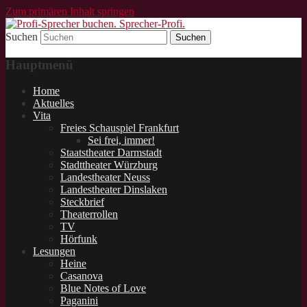
Zum primären Inhalt springen
Suchen
Schauspieler und Sprecher für Lesungen.
Profi-Sprecher buchen.
Hauptmenü
Sprecher-Profi.
Home
Aktuelles
Vita
Freies Schauspiel Frankfurt
Sei frei, immer!
Staatstheater Darmstadt
Stadttheater Würzburg
Landestheater Neuss
Landestheater Dinslaken
Steckbrief
Theaterrollen
TV
Hörfunk
Lesungen
Heine
Casanova
Blue Notes of Love
Paganini