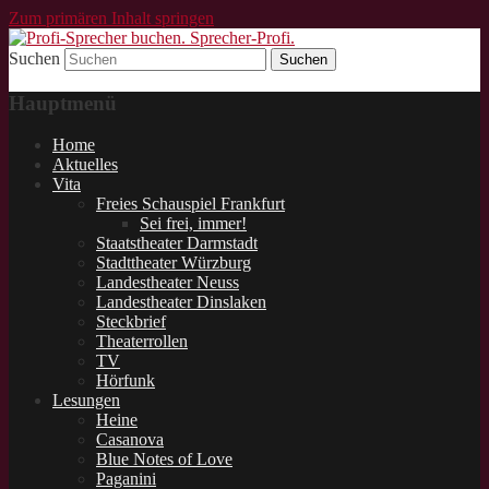
Zum primären Inhalt springen
Suchen
Schauspieler und Sprecher für Lesungen.
Profi-Sprecher buchen.
Hauptmenü
Sprecher-Profi.
Home
Aktuelles
Vita
Freies Schauspiel Frankfurt
Sei frei, immer!
Staatstheater Darmstadt
Stadttheater Würzburg
Landestheater Neuss
Landestheater Dinslaken
Steckbrief
Theaterrollen
TV
Hörfunk
Lesungen
Heine
Casanova
Blue Notes of Love
Paganini