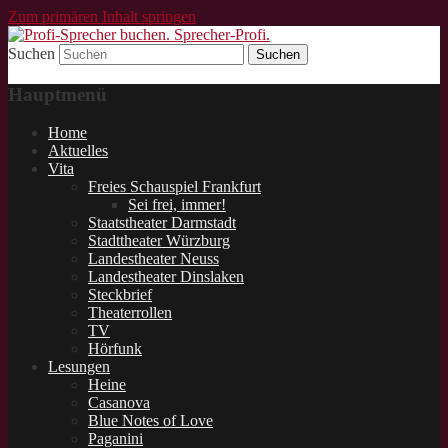
Zum primären Inhalt springen
Suchen
Schauspieler und Sprecher für Lesungen.
Profi-Sprecher buchen.
Hauptmenü
Sprecher-Profi.
Home
Aktuelles
Vita
Freies Schauspiel Frankfurt
Sei frei, immer!
Staatstheater Darmstadt
Stadttheater Würzburg
Landestheater Neuss
Landestheater Dinslaken
Steckbrief
Theaterrollen
TV
Hörfunk
Lesungen
Heine
Casanova
Blue Notes of Love
Paganini