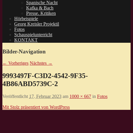
Spanische Nacht
Kafka & Bach
Presse. Kritiken
Hörbeispiele
Georg Kreisler Projektil
Fotos
Schauspielunterricht
KONTAKT
Bilder-Navigation
← Vorheriges
Nächstes →
9993497F-C3D2-4542-9F35-
4B86ABD5739C-2
Veröffentlicht
17. Februar 2023
am
1000 × 667
in
Fotos
Mit Stolz präsentiert von WordPress