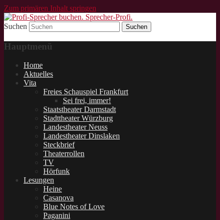
Zum primären Inhalt springen
Suchen
Schauspieler und Sprecher für Lesungen.
Profi-Sprecher buchen.
Hauptmenü
Sprecher-Profi.
Home
Aktuelles
Vita
Freies Schauspiel Frankfurt
Sei frei, immer!
Staatstheater Darmstadt
Stadttheater Würzburg
Landestheater Neuss
Landestheater Dinslaken
Steckbrief
Theaterrollen
TV
Hörfunk
Lesungen
Heine
Casanova
Blue Notes of Love
Paganini